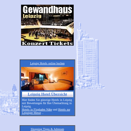
Leipzig Hotels online buchen
Leipzig Hotel Übersicht
Hier finden Sie günstige Hotels in Leipzig
mit Bewertungen für Ihre Übernachtung in
Leipzig.
Hotels in Flughafen Nähe
und
Hotels zur
Leipziger Messe
..
Shopping Tipps & Adressen