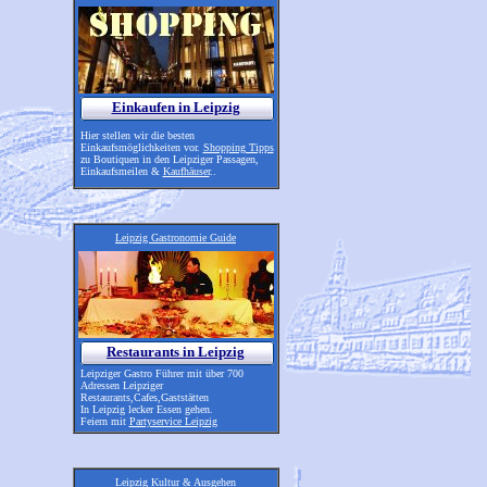
Einkaufen in Leipzig
Hier stellen wir die besten
Einkaufsmöglichkeiten vor.
Shopping Tipps
zu Boutiquen in den Leipziger Passagen,
Einkaufsmeilen &
Kaufhäuser
..
Leipzig Gastronomie Guide
Restaurants in Leipzig
Leipziger Gastro Führer mit über 700
Adressen Leipziger
Restaurants,Cafes,Gaststätten
In Leipzig lecker Essen gehen.
Feiern mit
Partyservice Leipzig
Leipzig Kultur & Ausgehen