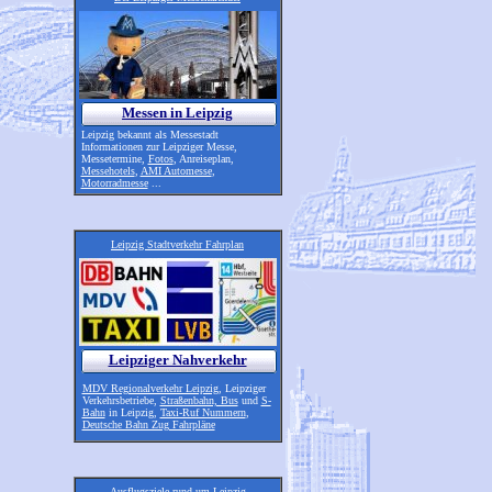
Messen in Leipzig
Leipzig bekannt als Messestadt
Informationen zur Leipziger Messe,
Messetermine,
Fotos
, Anreiseplan,
Messehotels
,
AMI Automesse
,
Motorradmesse
...
Leipzig Stadtverkehr Fahrplan
Leipziger Nahverkehr
MDV Regionalverkehr Leipzig
, Leipziger
Verkehrsbetriebe,
Straßenbahn, Bus
und
S-
Bahn
in Leipzig,
Taxi-Ruf Nummern
,
Deutsche Bahn Zug Fahrpläne
Ausflugsziele rund um Leipzig