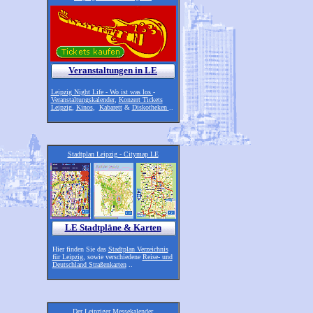
Veranstaltungen in LE
Leipzig Night Life - Wo ist was los
-
Veranstaltungskalender
,
Konzert Tickets
Leipzig
,
Kinos
,
Kabarett
&
Diskotheken
..
Stadtplan Leipzig - Citymap LE
LE Stadtpläne & Karten
Hier finden Sie das
Stadtplan Verzeichnis
für Leipzig
, sowie verschiedene
Reise- und
Deutschland Straßenkarten
..
Der Leipziger Messekalender