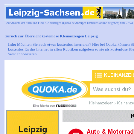
Zur Ansicht der Such und Find Kleinanzeigen (Quako.de Anzeigen kostenlos online aufgeben) bitte JAVA a
zurück zur Übersicht kostenlose Kleinanzeigen Leipzig
Info:
Möchten Sie auch etwas kostenlos inserieren? Hier bei Quoka können Sie
kostenlos für das Internet in allen Rubriken aufgeben sowie als kostenlos
West annoncieren.
Kostenloser Leipziger
| Kle
Dies
&
Das
Auto & Motor
Haus & Wohnen