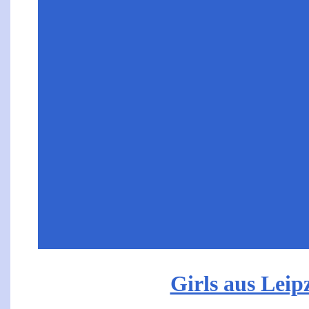
Girls aus Leipz