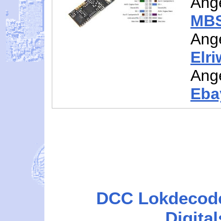
Ang
MBS
Ang
Elr
Ang
Eba
DCC Lokdecod
Digital