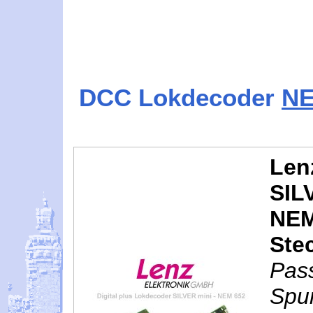
DCC Lokdecoder
NE
Len
SIL
NEM 
Ste
Pas
Spur