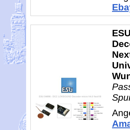
Eba
ESU
Dec
Nex
Uni
Wun
Pas
Spur
Ang
Am