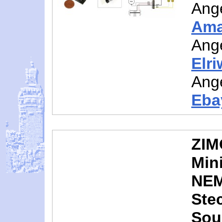
Ang
Am
Ang
Elr
Ang
Eba
ZIM
Min
NEM 
Ste
Sou