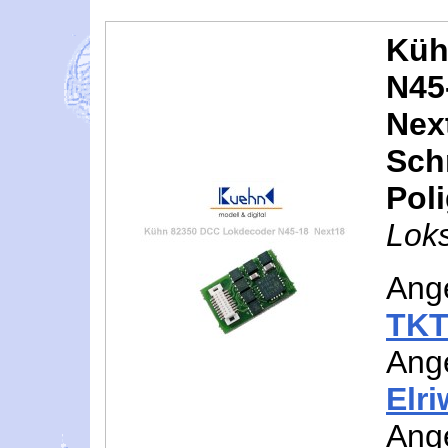
Küh
N45
Nex
Schn
Pol
Loks
Ang
TKT
Ang
Elr
Ang