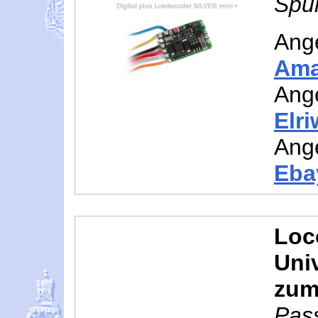
Spur
Ang
Am
Ang
Elr
Ang
Eba
Loc
Univ
zum
Pas