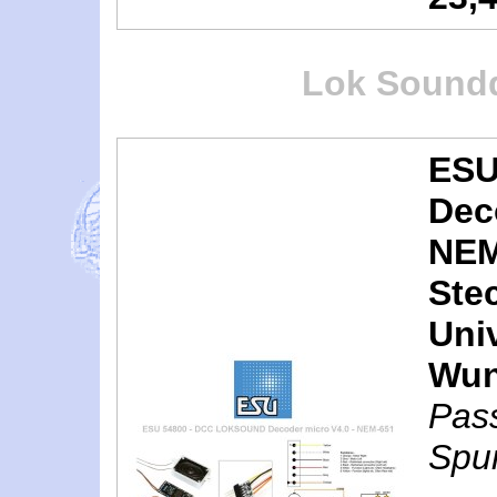
Lok Sound
ESU
Dec
NEM 
Ste
Uni
Wun
Pas
Spur