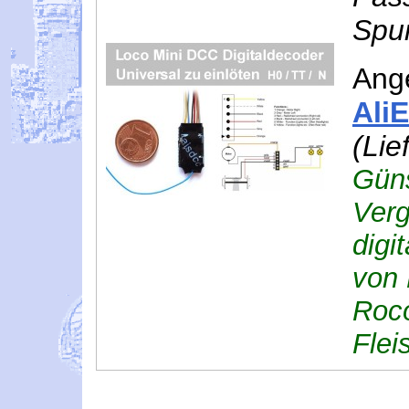
Spur
Ang
Ali
(Lie
Güns
Verg
digi
von 
Roco
Flei