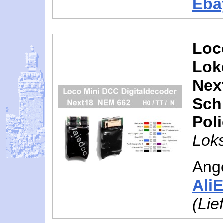
Eba
Loc
Lok
Nex
Schn
Pol
Loks
Ang
Ali
(Lie