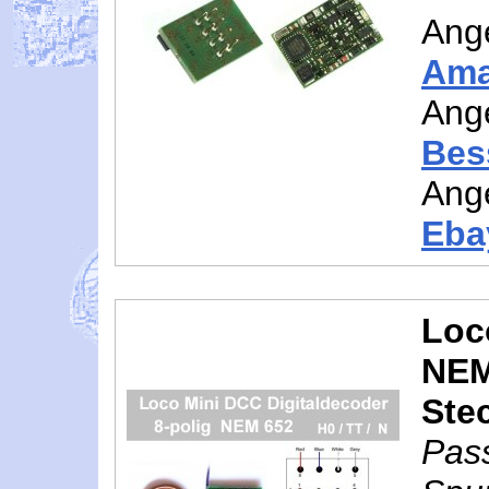
Ang
Am
Ang
Bes
Ang
Eba
Loc
NEM 
Ste
Pas