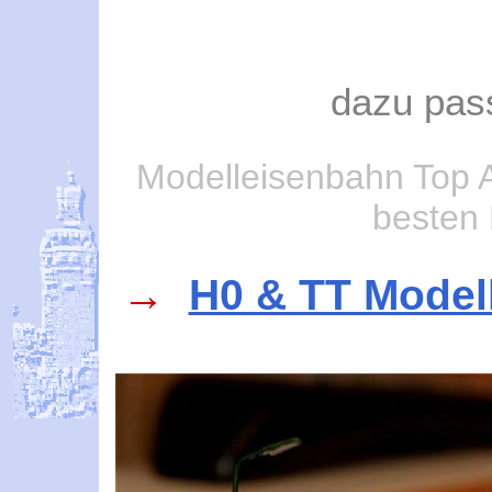
dazu pas
Modelleisenbahn Top 
besten 
→
H0 & TT Model