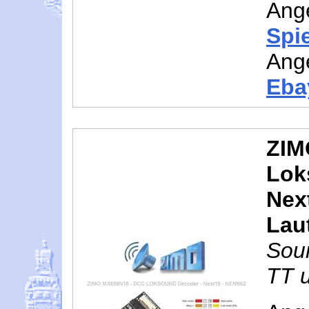
Ang
Spi
Ang
Eba
ZIM
Lok
Nex
Lau
Soun
TT 