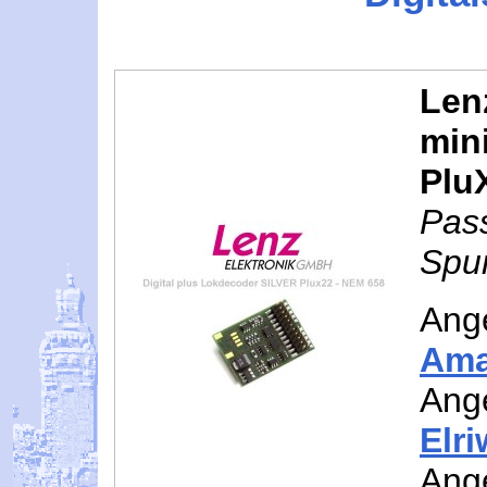
Len
min
Plu
Pas
Spur
Ang
Am
Ang
Elr
Ang