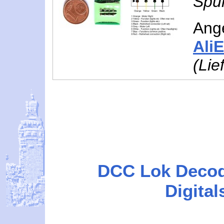
Spur
Ang
Ali
(Lie
DCC Lok Deco
Digital