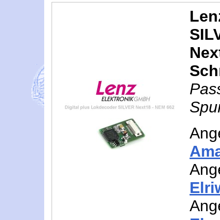
Len
SIL
Nex
Schn
Pas
Spur
Ang
Am
Ang
Elr
Ang