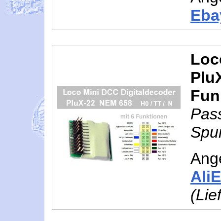
Eba
Loc
Plu
Fun
Pas
Spur
Ang
Ali
(Lie