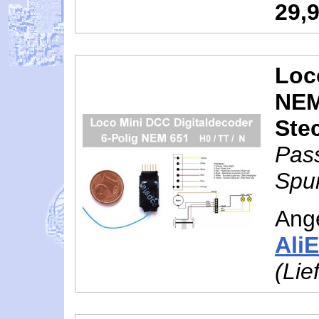
29,
Loc
NEM 
Ste
Pas
Spur
Ang
Ali
(Lie