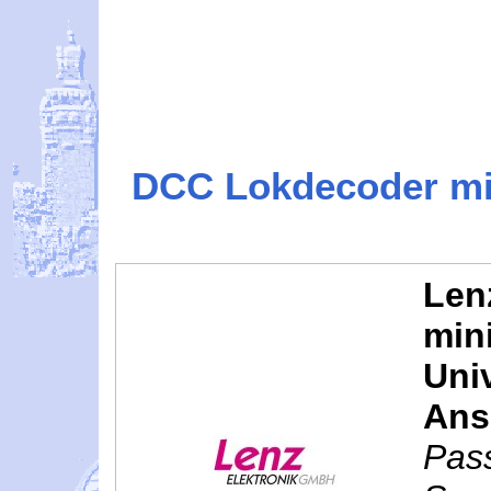
DCC Lokdecoder mit
Len
min
Univ
Ans
Pas